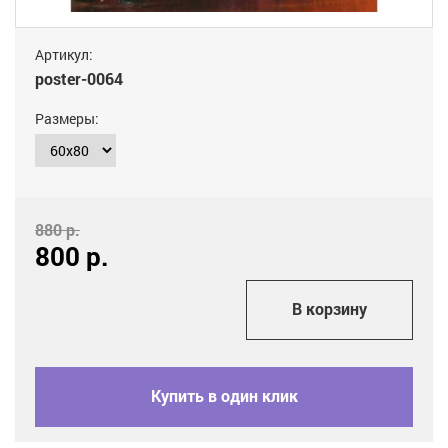
Артикул:
poster-0064
Размеры:
880 р.
800
р.
add_shopping_cart
В корзину
Купить в один клик