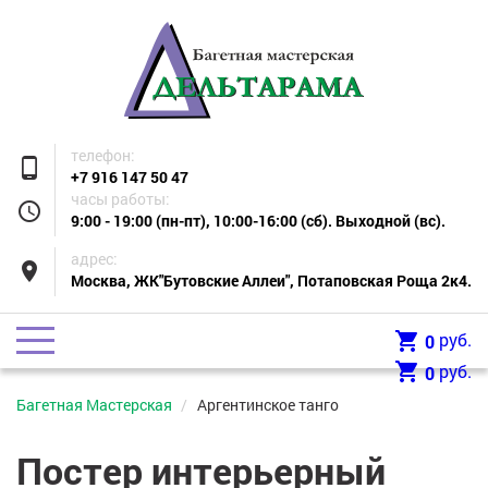
телефон:
phone_android
+7 916 147 50 47
часы работы:
access_time
9:00 - 19:00 (пн-пт), 10:00-16:00 (сб). Выходной (вс).
адрес:
place
Москва, ЖК"Бутовские Аллеи", Потаповская Роща 2к4.
shopping_cart
руб.
0
shopping_cart
руб.
0
Багетная Мастерская
Аргентинское танго
Постер интерьерный