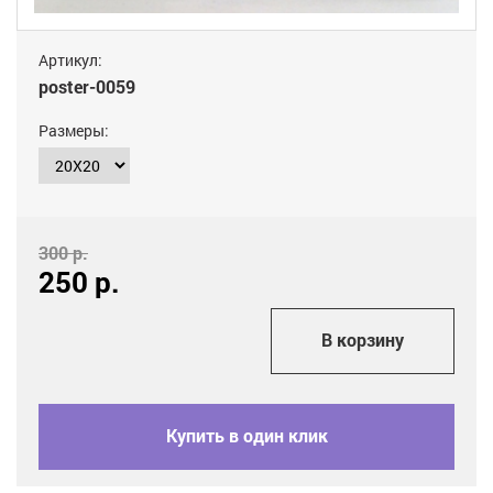
Артикул:
poster-0059
Размеры:
300 р.
250
р.
add_shopping_cart
В корзину
Купить в один клик