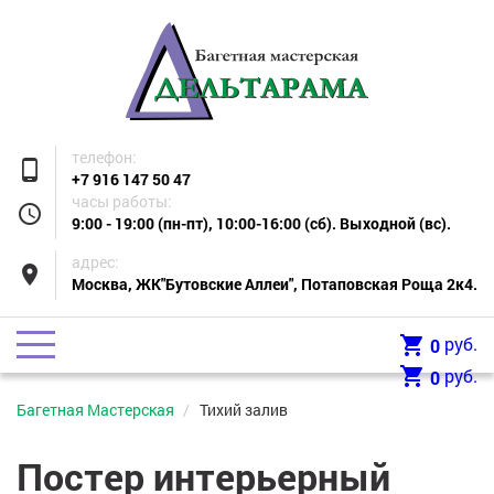
телефон:
phone_android
+7 916 147 50 47
часы работы:
access_time
9:00 - 19:00 (пн-пт), 10:00-16:00 (сб). Выходной (вс).
адрес:
place
Москва, ЖК"Бутовские Аллеи", Потаповская Роща 2к4.
shopping_cart
руб.
0
shopping_cart
руб.
0
Багетная Мастерская
Тихий залив
Постер интерьерный