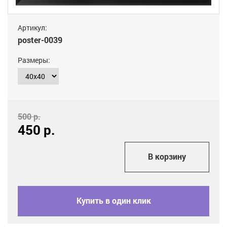
Артикул:
poster-0039
Размеры:
500 р.
450
р.
add_shopping_cart
В корзину
Купить в один клик