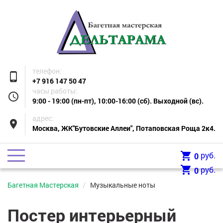
телефон:
phone_android
+7 916 147 50 47
часы работы:
access_time
9:00 - 19:00 (пн-пт), 10:00-16:00 (сб). Выходной (вс).
адрес:
place
Москва, ЖК"Бутовские Аллеи", Потаповская Роща 2к4.
shopping_cart
руб.
0
shopping_cart
руб.
0
Багетная Мастерская
Музыкальные ноты
Постер интерьерный