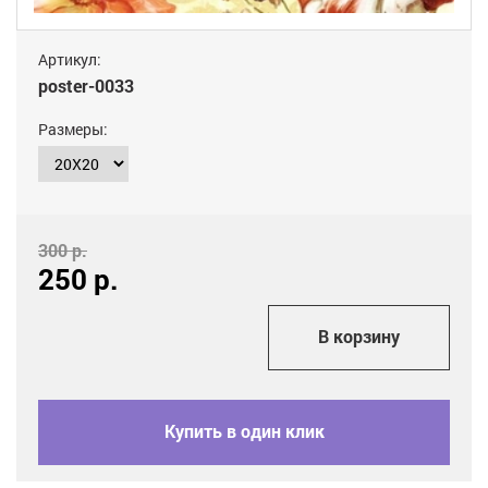
Артикул:
poster-0033
Размеры:
300 р.
250
р.
add_shopping_cart
В корзину
Купить в один клик