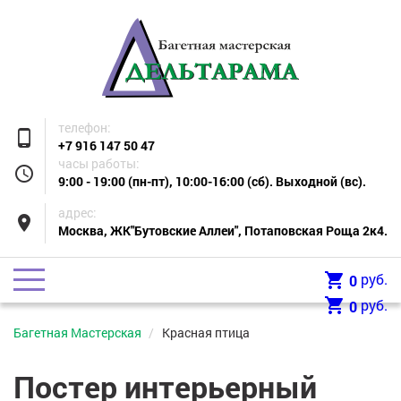
телефон:
phone_android
+7 916 147 50 47
часы работы:
access_time
9:00 - 19:00 (пн-пт), 10:00-16:00 (сб). Выходной (вс).
адрес:
place
Москва, ЖК"Бутовские Аллеи", Потаповская Роща 2к4.
shopping_cart
руб.
0
shopping_cart
руб.
0
Багетная Мастерская
Красная птица
Постер интерьерный