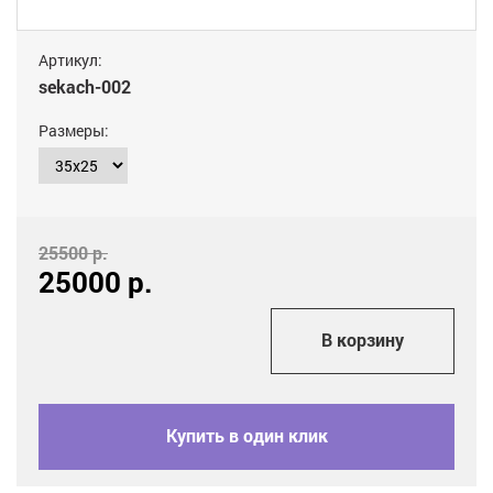
Артикул:
sekach-002
Размеры:
25500 р.
25000
р.
add_shopping_cart
В корзину
Купить в один клик