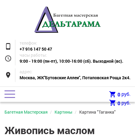
телефон:
phone_android
+7 916 147 50 47
часы работы:
access_time
9:00 - 19:00 (пн-пт), 10:00-16:00 (сб). Выходной (вс).
адрес:
place
Москва, ЖК"Бутовские Аллеи", Потаповская Роща 2к4.
shopping_cart
руб.
0
shopping_cart
руб.
0
Багетная Мастерская
Картины
Картина "Таганка"
Живопись маслом