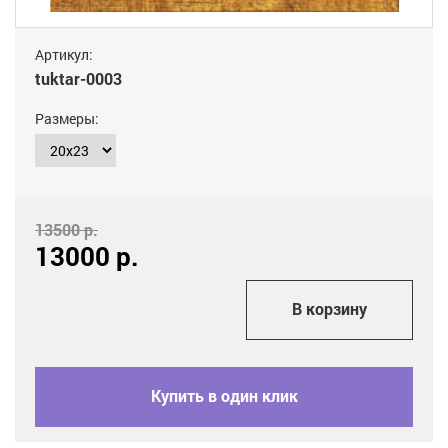
Артикул:
tuktar-0003
Размеры:
13500 р.
13000
р.
add_shopping_cart
В корзину
Купить в один клик