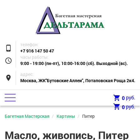
телефон:
phone_android
+7 916 147 50 47
часы работы:
access_time
9:00 - 19:00 (пн-пт), 10:00-16:00 (сб). Выходной (вс).
адрес:
place
Москва, ЖК"Бутовские Аллеи", Потаповская Роща 2к4.
shopping_cart
руб.
0
shopping_cart
руб.
0
Багетная Мастерская
Картины
Питер
Масло, живопись, Питер