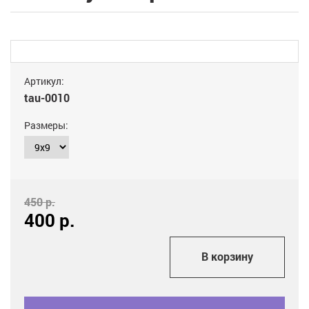
Артикул:
tau-0010
Размеры:
450 р.
400
р.
add_shopping_cart
В корзину