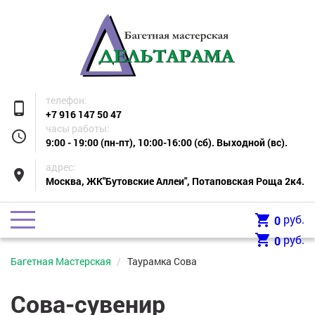
телефон:
phone_android
+7 916 147 50 47
часы работы:
access_time
9:00 - 19:00 (пн-пт), 10:00-16:00 (сб). Выходной (вс).
адрес:
place
Москва, ЖК"Бутовские Аллеи", Потаповская Роща 2к4.
shopping_cart
руб.
0
shopping_cart
руб.
0
Багетная Мастерская
Таурамка Сова
Сова-сувенир